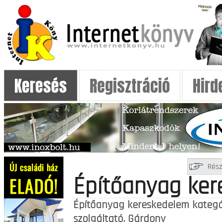
Keresés
Regisztráció
Hird
Rész
Építőanyag ke
Építőanyag kereskedelem kategó
szolgáltató. Gárdony