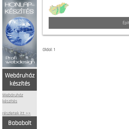
Épí
Oldal: 1
Webáruház
készítés
Webáruház
készítés
részletek itt >>
Bababolt