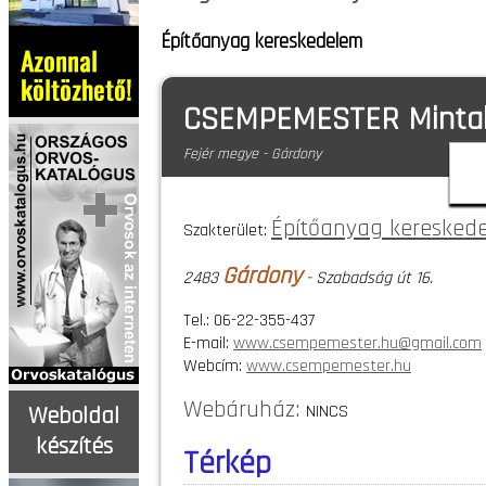
Építőanyag kereskedelem
CSEMPEMESTER Mintab
Fejér megye - Gárdony
Építőanyag keresked
Szakterület:
Gárdony
2483
- Szabadság út 16.
Tel.: 06-22-355-437
E-mail:
www.csempemester.hu@gmail.com
Webcím:
www.csempemester.hu
Webáruház:
NINCS
Weboldal
készítés
Térkép