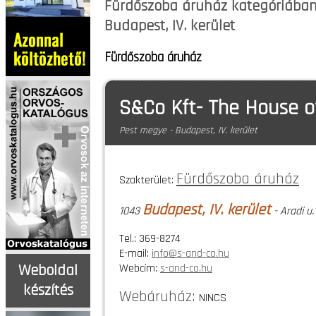
Fürdőszoba áruház kategóriában 
Budapest, IV. kerület
Fürdőszoba áruház
S&Co Kft- The House o
Pest megye - Budapest, IV. kerület
Fürdőszoba áruház
Szakterület:
Budapest, IV. kerület
1043
- Aradi u.
Tel.: 369-8274
E-mail:
info@s-and-co.hu
Webcím:
s-and-co.hu
Weboldal
készítés
Webáruház:
NINCS