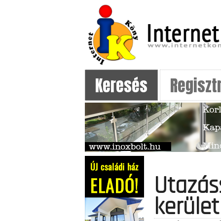
Keresés
Regiszt
Utazás
kerület