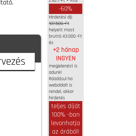
2.821.-Ft + Áfa!
tató.
-60%
Hirdetési díj:
107.500.-Ft
helyett most
bruttó 43.000.-Ft
és
+2 hónap
INGYEN
rvezés
megjelenést is
adunk!
Ráadásul ha
weboldalt is
rendel, akkor
hirdetés
teljes díját
100% -ban
levonhatja
az árából!