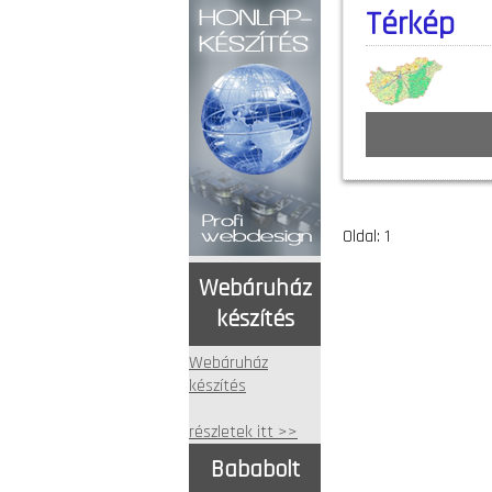
Térkép
Oldal: 1
Webáruház
készítés
Webáruház
készítés
részletek itt >>
Bababolt