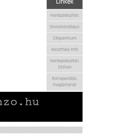
Linkek
Honlapkészítés
Orvoskatalógus
Cégcentrum
Keszthely Info
Honlapkészítés
Otthon
Korrepetálás,
magántanár