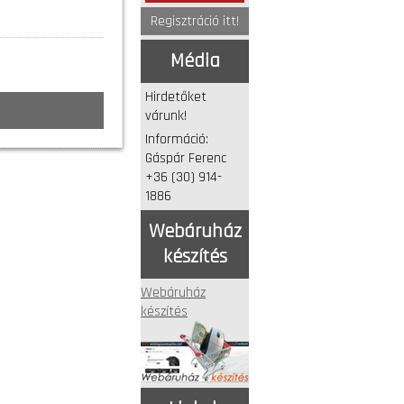
Regisztráció itt!
Média
Hirdetőket
várunk!
Információ:
Gáspár Ferenc
+36 (30) 914-
1886
Webáruház
készítés
Webáruház
készítés