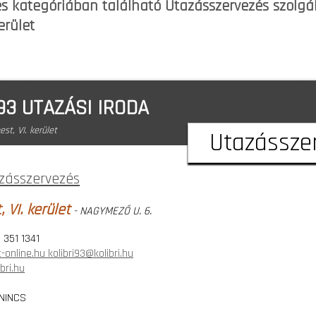
s kategóriában található Utazásszervezés szolgál
erület
'93 UTAZÁSI IRODA
st, VI. kerület
Utazássze
zásszervezés
 VI. kerület
- NAGYMEZŐ U. 6.
, 351 1341
-online.hu kolibri93@kolibri.hu
bri.hu
NINCS