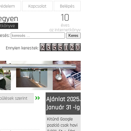
védelem
Kapcsolat
Belépés
10
legyen
éves
etkönyve
az Internetkönyv
esés:
Ennyien kerestek:
pülések szerint
Ajánlat 2025.
január 31 -ig
Kitűnő Google
pozíció csak havi