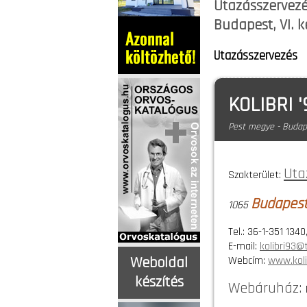
Utazásszervezé
Budapest, VI. k
Utazásszervezés
KOLIBRI 
Pest megye - Budape
Uta
Szakterület:
Budapest,
1065
Tel.: 36-1-351 1340
E-mail:
kolibri93@t
Webcím:
www.koli
Weboldal
készítés
Webáruház: