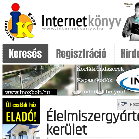
Keresés
Regisztráció
Hird
Rész
Élelmiszergyárt
kerület