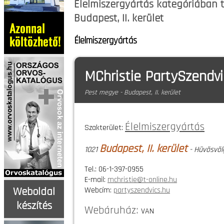
Élelmiszergyártás kategóriában t
Budapest, II. kerület
Élelmiszergyártás
MChristie PartySzendvi
Pest megye - Budapest, II. kerület
Élelmiszergyártás
Szakterület:
Budapest, II. kerület
1021
- Hüvösvölg
Tel.: 06-1-397-0955
E-mail:
mchristie@t-online.hu
Webcím:
partyszendvics.hu
Weboldal
készítés
Webáruház:
VAN