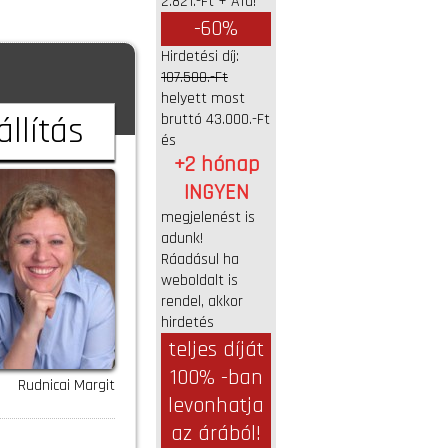
2.821.-Ft + Áfa!
-60%
Hirdetési díj:
107.500.-Ft
helyett most
llítás
bruttó 43.000.-Ft
és
+2 hónap
INGYEN
megjelenést is
adunk!
Ráadásul ha
weboldalt is
rendel, akkor
hirdetés
teljes díját
100% -ban
Rudnicai Margit
levonhatja
az árából!