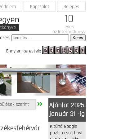
védelem
Kapcsolat
Belépés
10
legyen
éves
etkönyve
az Internetkönyv
esés:
Ennyien kerestek:
pülések szerint
Ajánlat 2025.
január 31 -ig
Kitűnő Google
 Székesfehérvár
pozíció csak havi