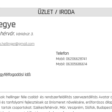
ÜZLET / IRODA
egye
hérvár
, Várkörút 3.
.hellinger@gmail.com
Telefon
Mobil: 06206628741
Mobil: 06305686614
Ügyfélfogadási idő:
sok: hellinger féle család- és rendszerfelállítás szervezetállítás Avatar
i és tanfolyami fejlesztések az önismeret növelésére, erőforrásos álla
 tartok csoportokat: Székesfehérvár, Mór, Veszprém, Siófok, Budapest