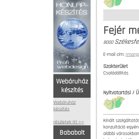
Fejér m
Székesfe
8000
E-mail cím:
rmargo
Szakterület
Családállítás
Webáruház
készítés
Nyitvatartási / 
Webáruház
készítés
Kínált szolgáltatá
részletek itt >>
konzultáció egyén
Bababolt
alábbi városokban