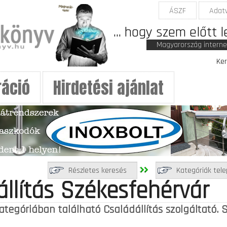
ÁSZF
Adat
... hogy szem előtt 
Magyarország intern
Ker
ráció
Hirdetési ajánlat
Részletes keresés
Kategóriák tele
állítás Székesfehérvár
kategóriában található Családállítás szolgáltató.