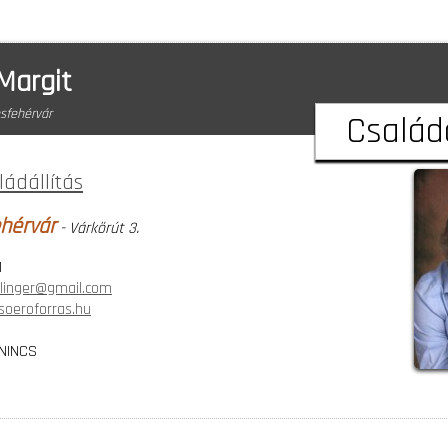
Margit
sfehérvár
Családá
ládállítás
hérvár
- Várkörút 3.
1
llinger@gmail.com
oeroforras.hu
NINCS