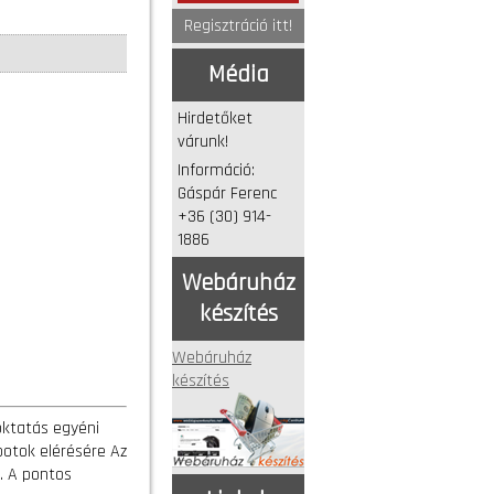
Regisztráció itt!
Média
Hirdetőket
várunk!
Információ:
Gáspár Ferenc
+36 (30) 914-
1886
Webáruház
készítés
Webáruház
készítés
 oktatás egyéni
potok elérésére Az
. A pontos