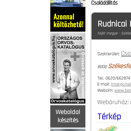
Családállítás
Rudnicai 
Fejér megye - Széke
Csa
Szakterület:
Székesfe
8000
Tel.: 0620/662874
E-mail:
rmargo.he
Webcím:
www.bels
Webáruház:
Weboldal
Térkép
készítés