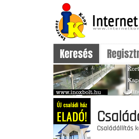
Keresés
Regiszt
Család
Családállítás 