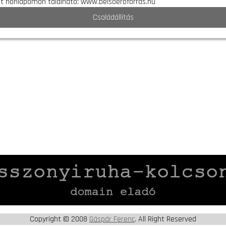
nt honlapomon található: www.belsoeroforras.hu
Családállítás
Copyright © 2008
Gáspár Ferenc
. All Right Reserved