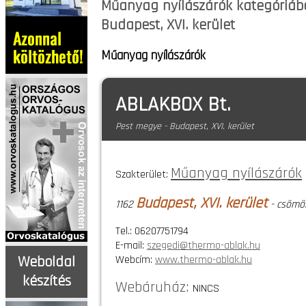
Műanyag nyílászárók kategóriába
Budapest, XVI. kerület
Műanyag nyílászárók
ABLAKBOX Bt.
Pest megye - Budapest, XVI. kerület
Műanyag nyílászárók
Szakterület:
Budapest, XVI. kerület
1162
- csömöri
Tel.: 06207751794
E-mail:
szegedi@thermo-ablak.hu
Webcím:
www.thermo-ablak.hu
Weboldal
készítés
Webáruház:
NINCS