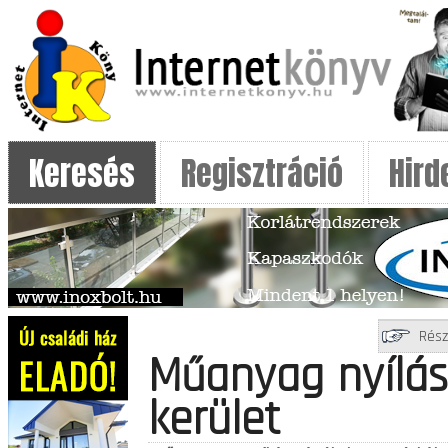
Keresés
Regisztráció
Hird
Rész
Műanyag nyílás
kerület