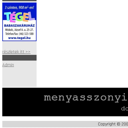
részletek itt >>
Admin
Copyright © 20