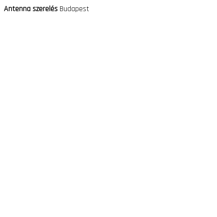
Antenna szerelés
Budapest