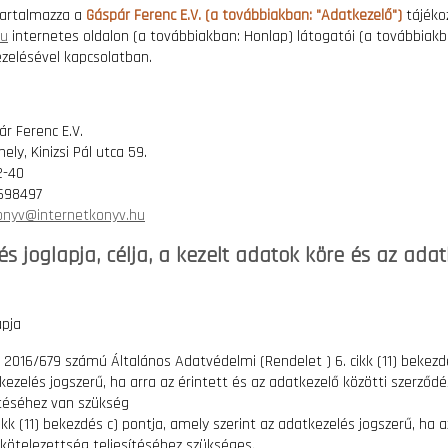
artalmazza a
Gáspár Ferenc E.V. (a továbbiakban: "Adatkezelő")
tájéko
hu
internetes oldalon (a továbbiakban: Honlap) látogatói (a továbbiakba
zelésével kapcsolatban.
ár Ferenc E.V.
ly, Kinizsi Pál utca 59.
2-40
 698497
onyv@internetkonyv.hu
és joglapja, célja, a kezelt adatok köre és az ada
apja
ó 2016/679 számú Általános Adatvédelmi (Rendelet ) 6. cikk (11) bekezd
tkezelés jogszerű, ha arra az érintett és az adatkezelő közötti szerző
sítéséhez van szükség
ikk (11) bekezdés c) pontja, amely szerint az adatkezelés jogszerű, ha 
 kötelezettség teljesítéséhez szükséges.