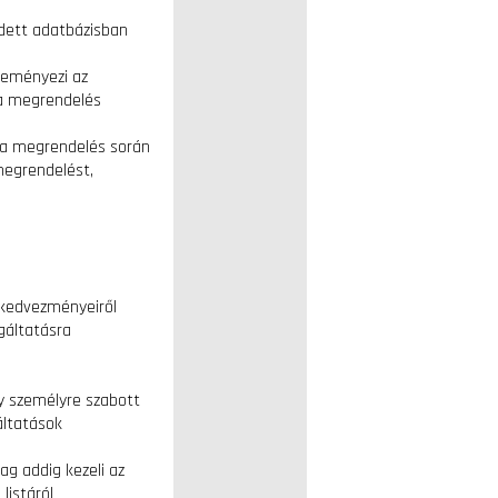
dett adatbázisban
zdeményezi az
 a megrendelés
a a megrendelés során
megrendelést,
, kedvezményeiről
gáltatásra
gy személyre szabott
áltatások
lag addig kezeli az
listáról