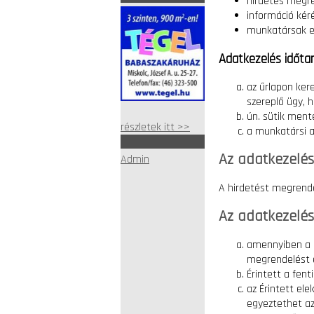
hirdetés megre
információ ké
munkatársak e
Adatkezelés időta
az űrlapon ker
szereplő ügy, h
ún. sütik ment
részletek itt >>
a munkatársi a
Az adatkezelés
Admin
A hirdetést megrende
Az adatkezelés
amennyiben a m
megrendelést 
Érintett a fen
az Érintett el
egyeztethet az