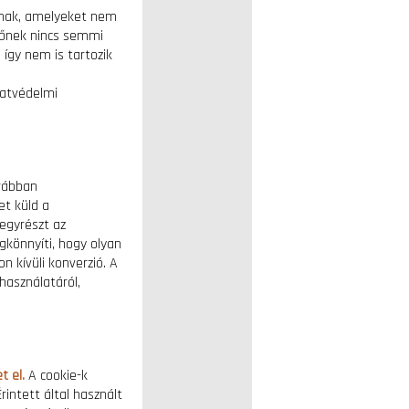
atnak, amelyeket nem
előnek nincs semmi
így nem is tartozik
adatvédelmi
orábban
et küld a
 egyrészt az
gkönnyíti, hogy olyan
 kívüli konverzió. A
használatáról,
t el.
A cookie-k
rintett által használt