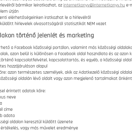
írlevélről bármikor leiratkozhat, az
internetkonyv@internetkonyv.hu
e-m
elem útján
enti elérhetőségeinken iratkozhat le a hírlevélről
küldött hírlevelek olvasottságáról statisztikát NEM vezet
lakon történő jelenlét és marketing
rhető a Facebook közösségi portálon, valamint más közösségi oldalak
alak, azon belül is különösen a Facebook oldal használata és az azon k
történő kapcsolatfelvétel, kapcsolattartás, és egyéb, a közösségi old
es hozzájáruláson alapul
köre: azon természetes személyek, akik az Adatkezelő közösségi oldala
özösségi oldalán lévő oldalt vagy azon megjelenő tartalmakat önként
sel érintett adatok köre:
ikus neve
ja
il címe
éb adata
sségi oldalon keresztül küldött üzenete
ali értékelés, vagy más művelet eredménye