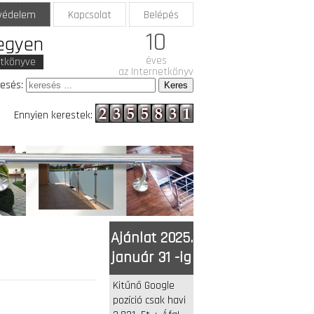
védelem
Kapcsolat
Belépés
10
legyen
éves
etkönyve
az Internetkönyv
esés:
Ennyien kerestek:
Ajánlat 2025.
január 31 -ig
Kitűnő Google
pozíció csak havi