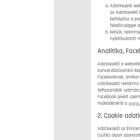
Adatkezelő web
az Adatkezelő 
befolyása a pa
felelősséggel 
kérjük, tekints
nyilatkozatát 
Analitika, Face
Adatkezelő a webolda
konverziókövetési ké
Facebooknak, amikor a
Adatkezelő reklámra 
felhasználók számára
Facebook pixelt szem
működéséről a
www.
2. Cookie adat
Adatkezelő az Érinte
(sütik) olyan azonosí