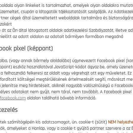
oldala olyan linkeket is tartalmazhat, amelyek olyan oldalakra mut
üzemeltet, csupán a látogatók tájékoztatását szolgálják. Az Adatkez
rtner cégek által üzemeltetett weboldalak tartalmára és biztonságára 
azokért
e át az Ön által látogatott oldalak adatkezelési Szabályzatát, illetve 
mielőtt az adott oldalon az adatait bármilyen formában megadná
book pixel (képpont)
lba, (vagy annak bármely aloldalába) úgynevezett Facebook pixel (k
ppont) eszköz használatával JavaScript-kódot ágyaz be, amely üzenet
 felhasználó felkeresi az oldalt vagy végrehajt ott egy műveletet. Ez
fordított költségei megtérülésének értelmezését segíti, másrészt me
 jelenítse meg hirdetéseit, akiknél nagyobb valószínűségű a Facebookon
élyes adatokat nem gyűjt, nem tárol, nem továbbít. A Facebook pixel 
facebook.com
oldalon található bővebb információ.
kezelés
ttek számítógépén kis adatcsomagot, ún. cookie-t (sütit)
NEM helyezhe
tók, amelyeket a Honlap, vagy a cookie-t gyűjtő partner szervere a az É