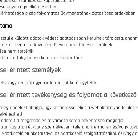
ndelése, számlázása, kapcsolattartás
rése egyéb ügyfélkérdésekben
lérhetősége a cég folyamatos ügymenetének biztosítása érdekében
rtama
esztül elküldött adatok védett adatbázisban kerülnek tárolásra, ahon
irdetés lezárását követően 5 éven belül törlésre kerülnek
ése nem történik
datok a tulajdonosa kérésére törölhetőek
sel érintett személyek
lő, vagy ezekről egyéb információt kérő ügyfelek.
sel érintett tevékenység és folyamat a következő
egrendelést óhajtja, úgy kattintással eljut a weboldal olyan felületér
elvégezheti
ti adatait a megrendelés folyamata során önkéntesen megadja
ektronikus úton és/vagy személyesen, telefonon, e-mailen és/vagy t
 Adatkezelő Munkatársával az Adatkezelő szolgáltatásairól, és/vagy 