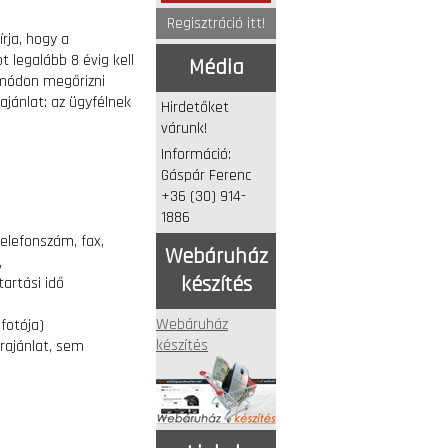
Regisztráció itt!
írja, hogy a
 legalább 8 évig kell
Média
 módon megőrizni
ajánlat: az ügyfélnek
Hirdetőket
várunk!
Információ:
Gáspár Ferenc
+36 (30) 914-
1886
elefonszám, fax,
Webáruház
,
készítés
tartási idő
Webáruház
fotója)
készítés
rajánlat, sem