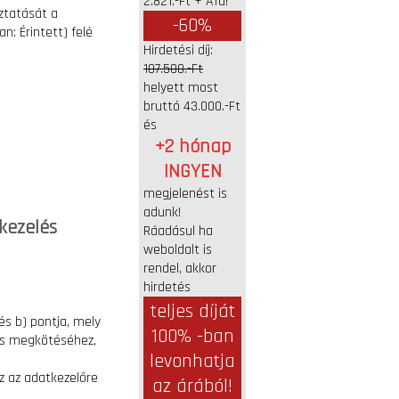
2.821.-Ft + Áfa!
ztatását a
-60%
n: Érintett) felé
Hirdetési díj:
107.500.-Ft
helyett most
bruttó 43.000.-Ft
és
+2 hónap
INGYEN
megjelenést is
adunk!
tkezelés
Ráadásul ha
weboldalt is
rendel, akkor
hirdetés
teljes díját
és b) pontja, mely
100% -ban
dés megkötéséhez,
levonhatja
az az adatkezelőre
az árából!