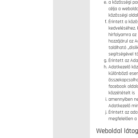
a közösségi po
célja a webold
közösségi oldal
Érintett a közö
kedveléséhez. 
hírfolyamra az é
hozzájárul az A
található „disl
segítségével t
Érintett az Ad
Adatkezelő köz
különböző esem
összekapcsolha
facebook oldalo
közzétételt is
amennyiben nem 
Adatkezelő mind
Érintett az ad
megfelelően a 
Weboldal látog