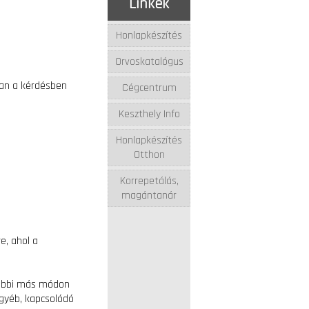
Linkek
Honlapkészítés
Orvoskatalógus
nan a kérdésben
Cégcentrum
Keszthely Info
Honlapkészítés
Otthon
Korrepetálás,
magántanár
e, ahol a
ovábbi más módon
egyéb, kapcsolódó