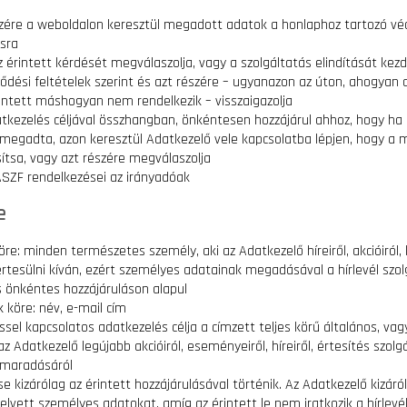
zére a weboldalon keresztül megadott adatok a honlaphoz tartozó vé
ásra
 érintett kérdését megválaszolja, vagy a szolgáltatás elindítását ke
ződési feltételek szerint és azt részére – ugyanazon az úton, ahogyan
rintett máshogyan nem rendelkezik – visszaigazolja
datkezelés céljával összhangban, önkéntesen hozzájárul ahhoz, hogy h
megadta, azon keresztül Adatkezelő vele kapcsolatba lépjen, hogy a 
ítsa, vagy azt részére megválaszolja
SZF rendelkezései az irányadóak
e
öre: minden természetes személy, aki az Adatkezelő híreiről, akcióiról
rtesülni kíván, ezért személyes adatainak megadásával a hírlevél szol
ás önkéntes hozzájáruláson alapul
 köre: név, e-mail cím
éssel kapcsolatos adatkezelés célja a címzett teljes körű általános, va
z Adatkezelő legújabb akcióiról, eseményeiről, híreiről, értesítés szolg
elmaradásáról
ése kizárólag az érintett hozzájárulásával történik. Az Adatkezelő kizáró
felvett személyes adatokat, amíg az érintett le nem iratkozik a hírlevél 