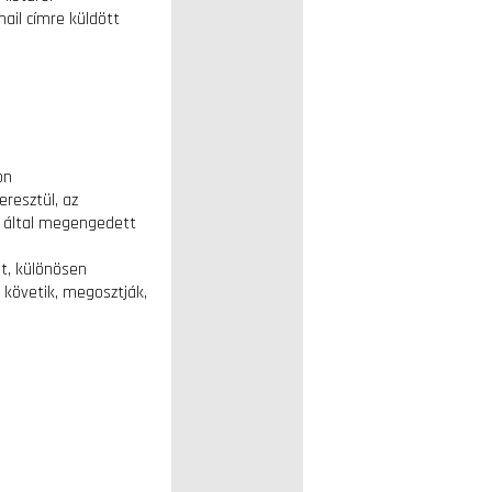
ail címre küldött
on
eresztül, az
al által megengedett
it, különösen
 követik, megosztják,