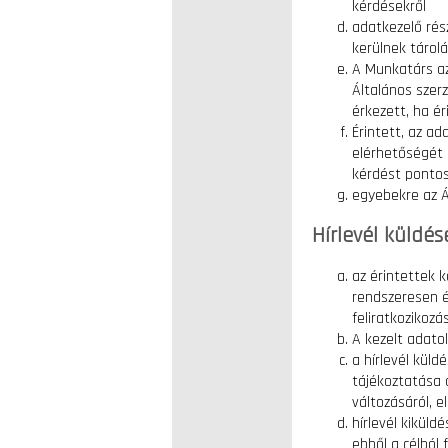
kérdésekről
adatkezelő rés
kerülnek tárol
A Munkatárs az
Általános szer
érkezett, ha é
Érintett, az a
elérhetőségét 
kérdést pontos
egyebekre az Á
Hírlevél küldés
az érintettek k
rendszeresen é
feliratkozikoz
A kezelt adatok
a hírlevél küld
tájékoztatása a
változásáról, 
hírlevél kiküld
ebből a célból 