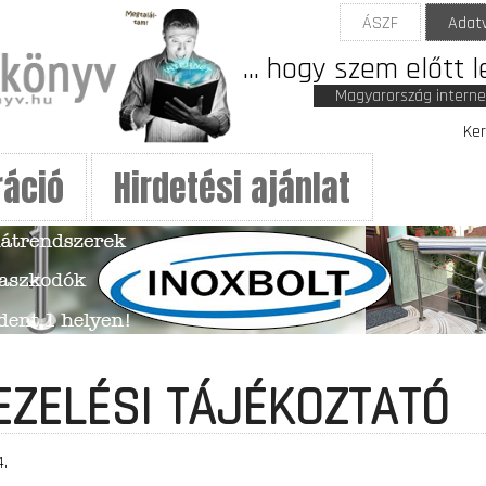
ÁSZF
Adat
... hogy szem előtt 
Magyarország intern
Ker
ráció
Hirdetési ajánlat
EZELÉSI TÁJÉKOZTATÓ
4.