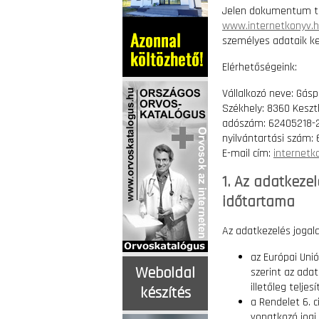
Jelen dokumentum t
www.internetkonyv.
személyes adataik ke
Elérhetőségeink:
Vállalkozó neve: Gásp
Székhely: 8360 Keszthe
adószám: 62405218-
nyilvántartási szám:
E-mail cím:
internetk
1. Az adatkezel
időtartama
Az adatkezelés jogal
az Európai Uni
Weboldal
szerint az ada
illetőleg telje
készítés
a Rendelet 6. c
vonatkozó jogi