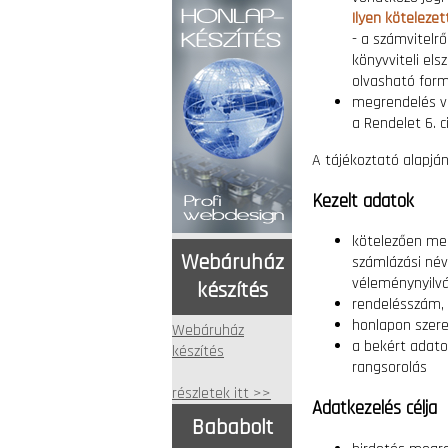
Ilyen kötelezet
- a számvitelrő
könyvviteli els
olvasható form
megrendelés vi
a Rendelet 6. c
A tájékoztató alapján 
Kezelt adatok
kötelezően meg
Webáruház
számlázási név
véleménynyilván
készítés
rendelésszám,
honlapon szere
Webáruház
a bekért adato
készítés
rangsorolás
részletek itt >>
Adatkezelés célja
Bababolt