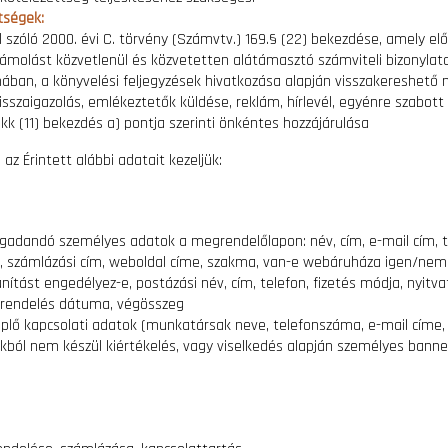
tségek:
l szóló 2000. évi C. törvény (Számvtv.) 169.§ (22) bekezdése, amely elő
zámolást közvetlenül és közvetetten alátámasztó számviteli bizonylatot
ában, a könyvelési feljegyzések hivatkozása alapján visszakereshető
sszaigazolás, emlékeztetők küldése, reklám, hírlevél, egyénre szabott 
ikk (11) bekezdés a) pontja szerinti önkéntes hozzájárulása
az Érintett alábbi adatait kezeljük:
adandó személyes adatok a megrendelőlapon: név, cím, e-mail cím, t
, számlázási cím, weboldal címe, szakma, van-e webáruháza igen/nem
ítást engedélyez-e, postázási név, cím, telefon, fizetés módja, nyitva
 rendelés dátuma, végösszeg
plő kapcsolati adatok (munkatársak neve, telefonszáma, e-mail címe, 
kból nem készül kiértékelés, vagy viselkedés alapján személyes banne