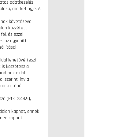
latos adatkezelés
álása, marketingje. A
ainak követésével,
alon közzétett
fel, és ezzel
és az ugyanitt
állításai
ldal lehetővé teszi
 is közzétesz a
acebook oldalt
 szerint, így a
kon történő
ó (Ptk. 2:48.§),
ldalon kaphat, ennek
men kaphat