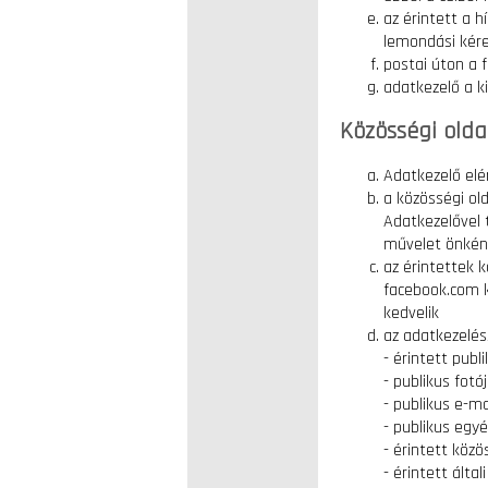
az érintett a h
lemondási kér
postai úton a f
adatkezelő a ki
Közösségi olda
Adatkezelő elé
a közösségi old
Adatkezelővel 
művelet önként
az érintettek 
facebook.com k
kedvelik
az adatkezelés
- érintett publ
- publikus fotó
- publikus e-ma
- publikus egy
- érintett közö
- érintett ált