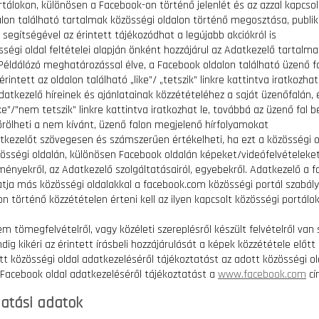
rtálokon, különösen a Facebook-on történő jelenlét és az azzal kapcso
alon található tartalmak közösségi oldalon történő megosztása, publik
 segítségével az érintett tájékozódhat a legújabb akciókról is
sségi oldal feltételei alapján önként hozzájárul az Adatkezelő tartalm
Példálózó meghatározással élve, a Facebook oldalon található üzenő f
rintett az oldalon található „like”/ „tetszik” linkre kattintva iratkozhat 
datkezelő híreinek és ajánlatainak közzétételéhez a saját üzenőfalán, 
ike”/”nem tetszik” linkre kattintva iratkozhat le, továbbá az üzenő fal be
örölheti a nem kívánt, üzenő falon megjelenő hírfolyamokat
atkezelőt szövegesen és számszerűen értékelheti, ha ezt a közösségi o
össégi oldalán, különösen Facebook oldalán képeket/videófelvételeket
ényekről, az Adatkezelő szolgáltatásairól, egyebekről. Adatkezelő a f
tja más közösségi oldalakkal a facebook.com közösségi portál szabályai
n történő közzétételen érteni kell az ilyen kapcsolt közösségi portálo
tömegfelvételről, vagy közéleti szereplésről készült felvételről van sz
ig kikéri az érintett írásbeli hozzájárulását a képek közzététele előtt
ott közösségi oldal adatkezeléséről tájékoztatást az adott közösségi o
Facebook oldal adatkezeléséről tájékoztatást a
www.facebook.com
cí
atási adatok