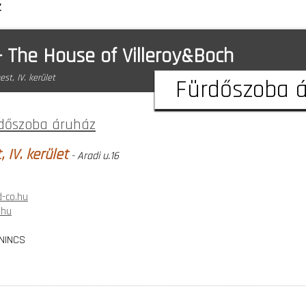
z
 The House of Villeroy&Boch
st, IV. kerület
Fürdőszoba 
dőszoba áruház
 IV. kerület
- Aradi u.16
-co.hu
.hu
NINCS