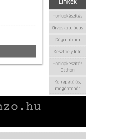
Linkek
Honlapkészítés
Orvoskatalógus
Cégcentrum
Keszthely Info
Honlapkészítés
Otthon
Korrepetálás,
magántanár