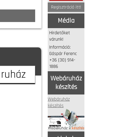
Regisztráció itt!
Média
Hirdetőket
várunk!
Információ:
Gáspár Ferenc
+36 (30) 914-
1886
áruház
Webáruház
készítés
Webáruház
készítés