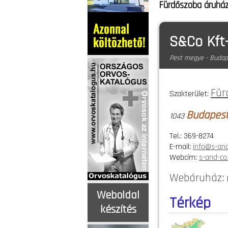
Fürdőszoba áruhá
S&Co Kft-
Pest megye - Budape
Für
Szakterület:
Budapest,
1043
Tel.: 369-8274
E-mail:
info@s-and
Webcím:
s-and-co
Webáruház:
Weboldal
Térkép
készítés