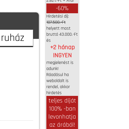
2.821.-Ft + Áfa!
-60%
Hirdetési díj:
107.500.-Ft
helyett most
áruház
bruttó 43.000.-Ft
és
+2 hónap
INGYEN
megjelenést is
adunk!
Ráadásul ha
weboldalt is
rendel, akkor
hirdetés
teljes díját
100% -ban
levonhatja
az árából!