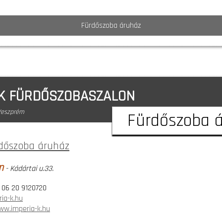
Fürdőszoba áruház
-K FÜRDŐSZOBASZALON
Veszprém
Fürdőszoba 
dőszoba áruház
m
- Kádártai u.33.
, 06 20 9120720
ia-k.hu
ww.imperia-k.hu