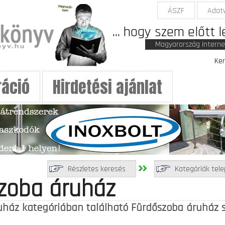
ÁSZF
Adat
... hogy szem előtt 
Magyarország intern
Ker
ráció
Hirdetési ajánlat
Részletes keresés
Kategóriák tele
zoba áruház
ház kategóriában található Fürdőszoba áruház s