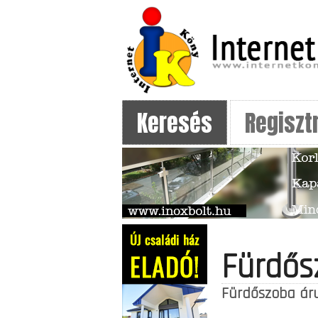
Keresés
Regiszt
Fürdős
Fürdőszoba áru