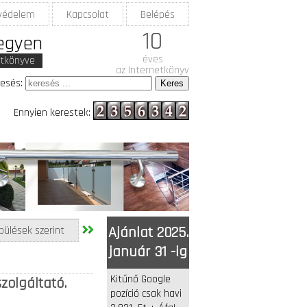
védelem
Kapcsolat
Belépés
10
legyen
éves
etkönyve
az Internetkönyv
esés:
Ennyien kerestek:
pülések szerint
Ajánlat 2025.
január 31 -ig
Kitűnő Google
zolgáltató.
pozíció csak havi