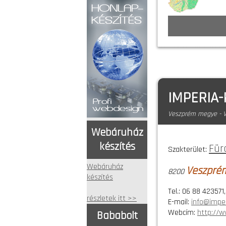
IMPERIA
Veszprém megye - 
Webáruház
készítés
Für
Szakterület:
Webáruház
Veszpré
8200
készítés
Tel.: 06 88 423571
részletek itt >>
E-mail:
info@imper
Webcím:
http://w
Bababolt