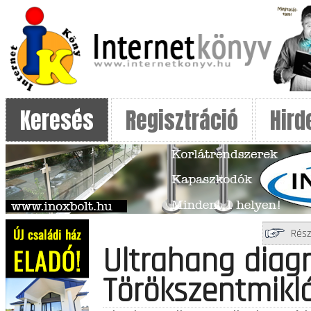
Keresés
Regisztráció
Hird
Rész
Ultrahang diag
Törökszentmikl