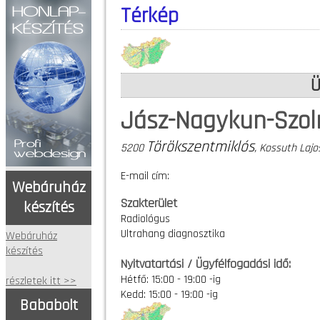
Térkép
Ü
Jász-Nagykun-Szo
Törökszentmiklós
5200
, Kossuth Lajos
E-mail cím:
Webáruház
Szakterület
készítés
Radiológus
Ultrahang diagnosztika
Webáruház
készítés
Nyitvatartási / Ügyfélfogadási idő:
Hétfő: 15:00 - 19:00 -ig
részletek itt >>
Kedd: 15:00 - 19:00 -ig
Bababolt