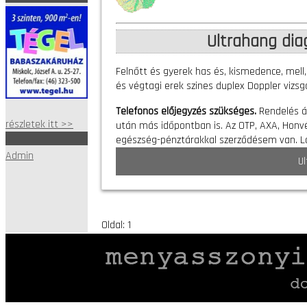
Ultrahang dia
Felnőtt és gyerek has és, kismedence, mell,
és végtagi erek szines duplex Doppler vizsg
Telefonos előjegyzés szükséges.
Rendelés ál
részletek itt >>
után más időpontban is. Az OTP, AXA, Honvéd
egészség-pénztárakkal szerződésem van. L
Admin
U
Oldal: 1