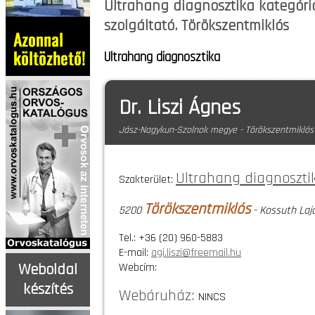
Ultrahang diagnosztika kategóri
szolgáltató. Törökszentmiklós
Ultrahang diagnosztika
Dr. Liszi Ágnes
Jász-Nagykun-Szolnok megye - Törökszentmiklós
Ultrahang diagnoszti
Szakterület:
Törökszentmiklós
5200
- Kossuth Lajo
Tel.: +36 (20) 960-5883
E-mail:
agi.liszi@freemail.hu
Webcím:
Weboldal
készítés
Webáruház:
NINCS