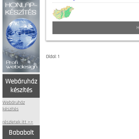
H
Oldal: 1
Webáruház
készítés
Webáruház
készítés
részletek itt >>
Bababolt