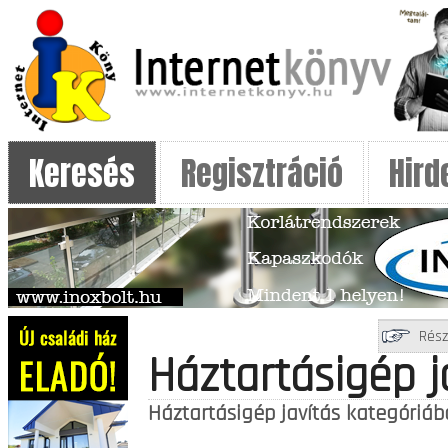
Keresés
Regisztráció
Hird
Rész
Háztartásigép j
Háztartásigép javítás kategóriába