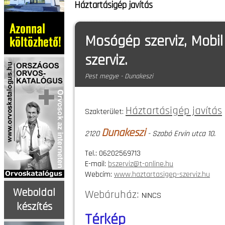
Háztartásigép javítás
Mosógép szerviz, Mobil
szerviz.
Pest megye - Dunakeszi
Háztartásigép javítás
Szakterület:
Dunakeszi
2120
- Szabó Ervin utca 10.
Tel.: 06202569713
E-mail:
bszerviz@t-online.hu
Webcím:
www.haztartasigep-szerviz.hu
Weboldal
Webáruház:
NINCS
készítés
Térkép